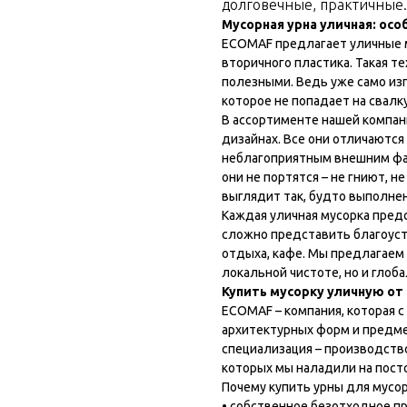
долговечные, практичные.
Мусорная урна уличная: осо
ECOMAF предлагает уличные м
вторичного пластика. Такая т
полезными. Ведь уже само изг
которое не попадает на свалк
В ассортименте нашей компан
дизайнах. Все они отличаютс
неблагоприятным внешним фак
они не портятся – не гниют, 
выглядит так, будто выполнен
Каждая уличная мусорка пред
сложно представить благоуст
отдыха, кафе. Мы предлагаем
локальной чистоте, но и глоб
Купить мусорку уличную о
ECOMAF – компания, которая 
архитектурных форм и предме
специализация – производств
которых мы наладили на пост
Почему купить урны для мусор
• собственное безотходное п