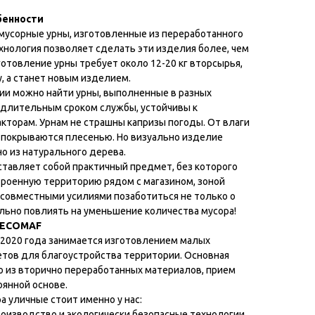
бенности
усорные урны, изготовленные из переработанного
ехнология позволяет сделать эти изделия более, чем
отовление урны требует около 12-20 кг вторсырья,
у, а станет новым изделием.
ии можно найти урны, выполненные в разных
я длительным сроком службы, устойчивы к
торам. Урнам не страшны капризы погоды. От влаги
не покрываются плесенью. Но визуально изделие
о из натурального дерева.
ставляет собой практичный предмет, без которого
роенную территорию рядом с магазином, зоной
 совместными усилиями позаботиться не только о
ально повлиять на уменьшение количества мусора!
т ECOMAF
с 2020 года занимается изготовлением малых
тов для благоустройства территории. Основная
о из вторично переработанных материалов, прием
оянной основе.
а уличные стоит именно у нас:
роизводство и экологически безопасные технологии