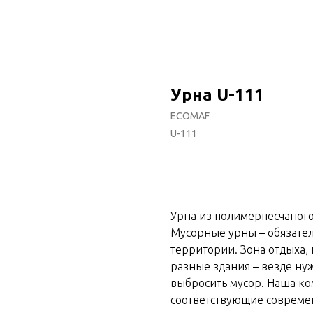
Урна U-111
ECOMAF
U-111
Добавить в корзину
Урна из полимерпесчаного
Мусорные урны – обязате
территории. Зона отдыха,
разные здания – везде нуж
выбросить мусор. Наша ко
соответствующие совреме