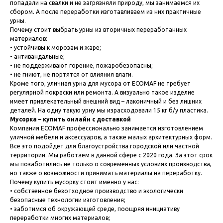
попадали на свалки и не загрязняли природу, мы занимаемся их
сбором. А после переработки изготавливаем из них практичные
урны.
Почему стоит выбрать урны из вторичных переработанных
материалов:
• устойчивы к морозам и жаре;
• антивандальные;
• не поддерживают горение, пожаробезопасны;
• не гниют, не портятся от влияния влаги.
Кроме того, уличная урна для мусора от ECOMAF не требует
регулярной покраски или ремонта. А визуально такое изделие
имеет привлекательный внешний вид – лаконичный и без лишних
деталей. На одну такую урну мы израсходовали 15 кг б/у пластика.
Мусорка – купить онлайн с доставкой
Компания ECOMAF профессионально занимается изготовлением
уличной мебели и аксессуаров, а также малых архитектурных форм.
Все это подойдет для благоустройства городской или частной
территории. Мы работаем в данной сфере с 2020 года. За этот срок
мы позаботились не только о современных условиях производства,
но также о возможности принимать материалы на переработку.
Почему купить мусорку стоит именно у нас:
• собственное безотходное производство и экологически
безопасные технологии изготовления;
• заботимся об окружающей среде, поощряя инициативу
переработки многих материалов;