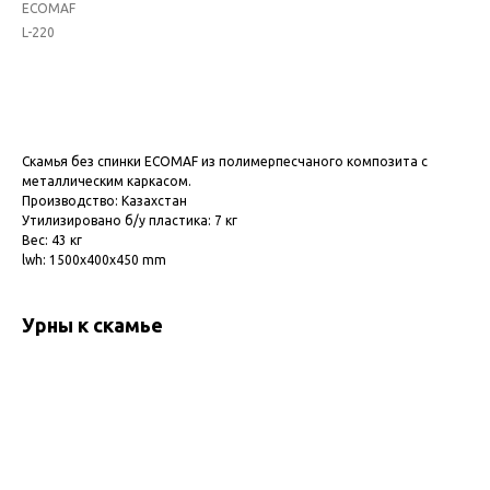
ECOMAF
L-220
Добавить в корзину
Скамья без спинки ECOMAF из полимерпесчаного композита с
металлическим каркасом.
Производство: Казахстан
Утилизировано б/у пластика: 7 кг
Вес: 43 кг
lwh: 1500x400x450 mm
Урны к скамье